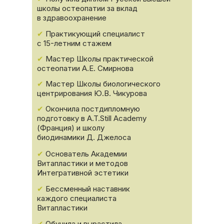
школы остеопатии за вклад
в здравоохранение
✔
Практикующий специалист
с 15-летним стажем
✔
Мастер Школы практической
остеопатии А.Е. Смирнова
✔
Мастер Школы биологического
центрирования Ю.В. Чикурова
✔
Окончила постдипломную
подготовку в A.T.Still Academy
(Франция) и школу
биодинамики Д. Джелоса
✔
Основатель Академии
Витапластики и методов
Интегративной эстетики
✔
Бессменный наставник
каждого специалиста
Витапластики
✔
Обучила и вырастила